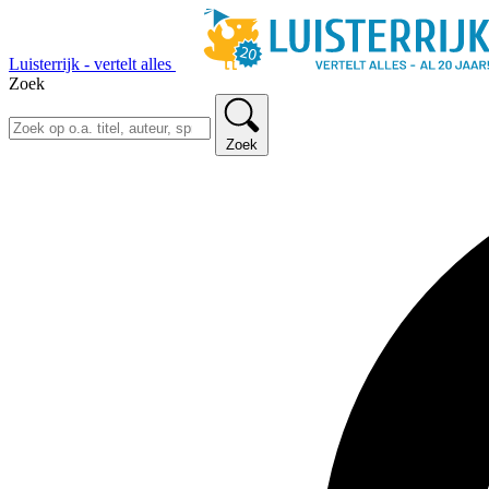
Luisterrijk - vertelt alles
Zoek
Zoek