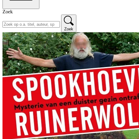
Zoek
Zoek