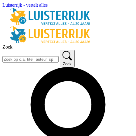
Luisterrijk - vertelt alles
Zoek
Zoek