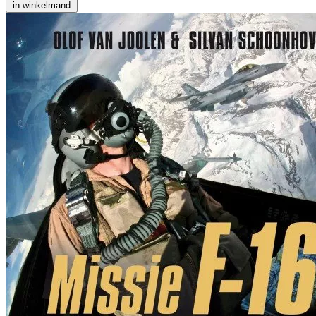
in winkelmand