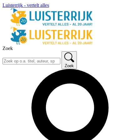
Luisterrijk - vertelt alles
Zoek
Zoek