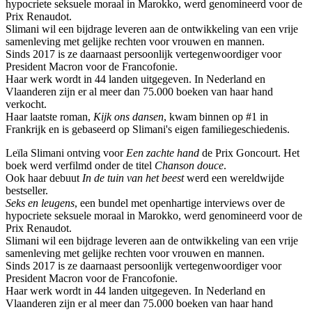
hypocriete seksuele moraal in Marokko, werd genomineerd voor de
Prix Renaudot.
Slimani wil een bijdrage leveren aan de ontwikkeling van een vrije
samenleving met gelijke rechten voor vrouwen en mannen.
Sinds 2017 is ze daarnaast persoonlijk vertegenwoordiger voor
President Macron voor de Francofonie.
Haar werk wordt in 44 landen uitgegeven. In Nederland en
Vlaanderen zijn er al meer dan 75.000 boeken van haar hand
verkocht.
Haar laatste roman,
Kijk ons dansen
, kwam binnen op #1 in
Frankrijk en is gebaseerd op Slimani's eigen familiegeschiedenis.
Leïla Slimani ontving voor
Een zachte hand
de Prix Goncourt. Het
boek werd verfilmd onder de titel
Chanson douce
.
Ook haar debuut
In de tuin van het beest
werd een wereldwijde
bestseller.
Seks en leugens
, een bundel met openhartige interviews over de
hypocriete seksuele moraal in Marokko, werd genomineerd voor de
Prix Renaudot.
Slimani wil een bijdrage leveren aan de ontwikkeling van een vrije
samenleving met gelijke rechten voor vrouwen en mannen.
Sinds 2017 is ze daarnaast persoonlijk vertegenwoordiger voor
President Macron voor de Francofonie.
Haar werk wordt in 44 landen uitgegeven. In Nederland en
Vlaanderen zijn er al meer dan 75.000 boeken van haar hand