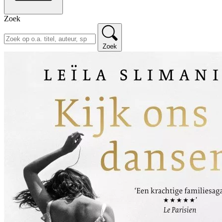
Zoek
Zoek