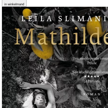
in winkelmand