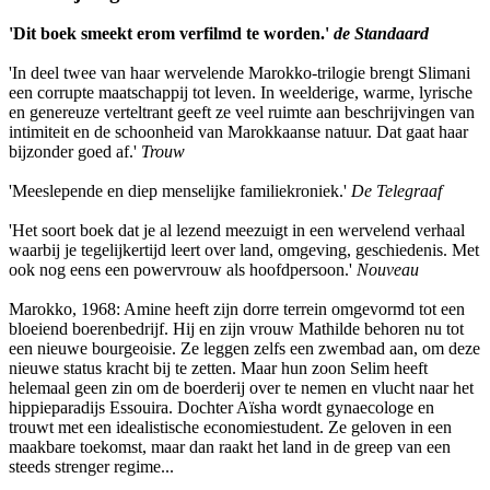
'Dit boek smeekt erom verfilmd te worden.'
de Standaard
'In deel twee van haar wervelende Marokko-trilogie brengt Slimani
een corrupte maatschappij tot leven. In weelderige, warme, lyrische
en genereuze verteltrant geeft ze veel ruimte aan beschrijvingen van
intimiteit en de schoonheid van Marokkaanse natuur. Dat gaat haar
bijzonder goed af.'
Trouw
'Meeslepende en diep menselijke familiekroniek.'
De Telegraaf
'Het soort boek dat je al lezend meezuigt in een wervelend verhaal
waarbij je tegelijkertijd leert over land, omgeving, geschiedenis. Met
ook nog eens een powervrouw als hoofdpersoon.'
Nouveau
Marokko, 1968: Amine heeft zijn dorre terrein omgevormd tot een
bloeiend boerenbedrijf. Hij en zijn vrouw Mathilde behoren nu tot
een nieuwe bourgeoisie. Ze leggen zelfs een zwembad aan, om deze
nieuwe status kracht bij te zetten. Maar hun zoon Selim heeft
helemaal geen zin om de boerderij over te nemen en vlucht naar het
hippieparadijs Essouira. Dochter Aïsha wordt gynaecologe en
trouwt met een idealistische economiestudent. Ze geloven in een
maakbare toekomst, maar dan raakt het land in de greep van een
steeds strenger regime...