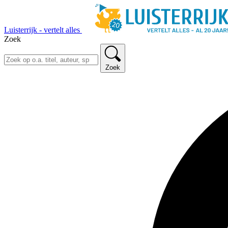
Luisterrijk - vertelt alles
Zoek
Zoek