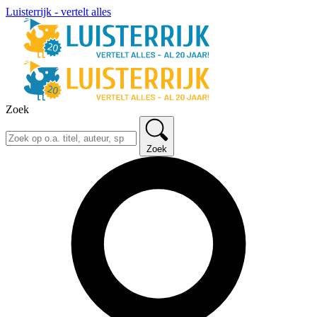
Luisterrijk - vertelt alles
Zoek
Zoek