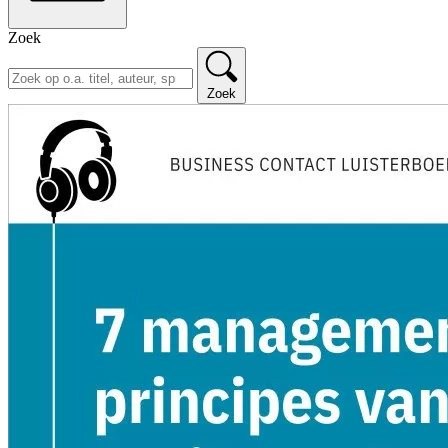
Zoek
Zoek