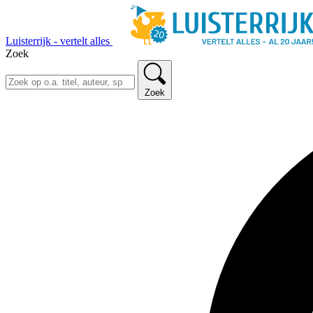
Luisterrijk - vertelt alles
Zoek
Zoek