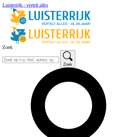
Luisterrijk - vertelt alles
Zoek
Zoek