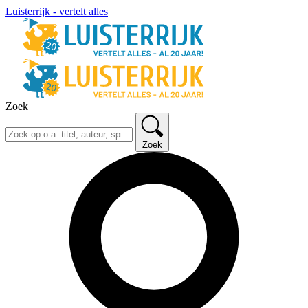
Luisterrijk - vertelt alles
Zoek
Zoek