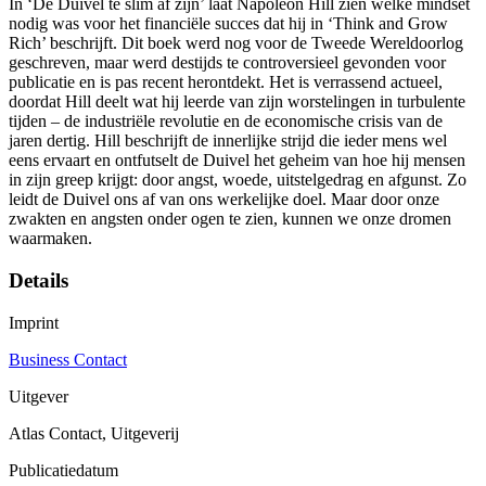
In ‘De Duivel te slim af zijn’ laat Napoleon Hill zien welke mindset
nodig was voor het financiële succes dat hij in ‘Think and Grow
Rich’ beschrijft. Dit boek werd nog voor de Tweede Wereldoorlog
geschreven, maar werd destijds te controversieel gevonden voor
publicatie en is pas recent herontdekt. Het is verrassend actueel,
doordat Hill deelt wat hij leerde van zijn worstelingen in turbulente
tijden – de industriële revolutie en de economische crisis van de
jaren dertig. Hill beschrijft de innerlijke strijd die ieder mens wel
eens ervaart en ontfutselt de Duivel het geheim van hoe hij mensen
in zijn greep krijgt: door angst, woede, uitstelgedrag en afgunst. Zo
leidt de Duivel ons af van ons werkelijke doel. Maar door onze
zwakten en angsten onder ogen te zien, kunnen we onze dromen
waarmaken.
Details
Imprint
Business Contact
Uitgever
Atlas Contact, Uitgeverij
Publicatiedatum