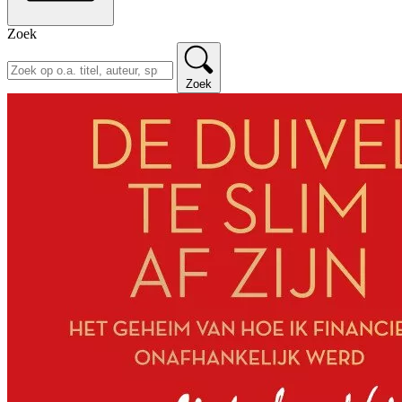
Zoek
Zoek