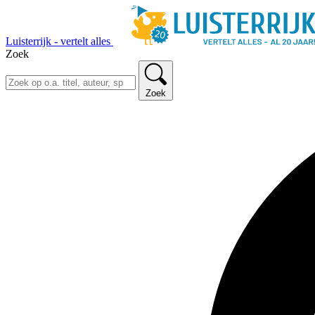
Luisterrijk - vertelt alles
Zoek
Zoek