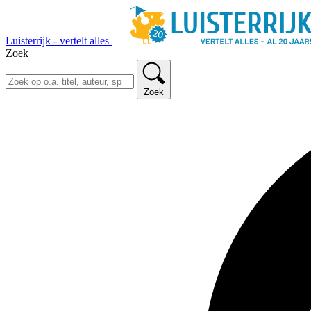
Luisterrijk - vertelt alles
Zoek
Zoek