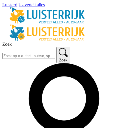
Luisterrijk - vertelt alles
Zoek
Zoek