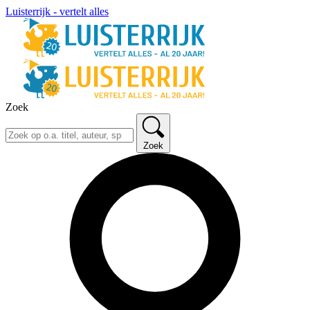
Luisterrijk - vertelt alles
Zoek
Zoek