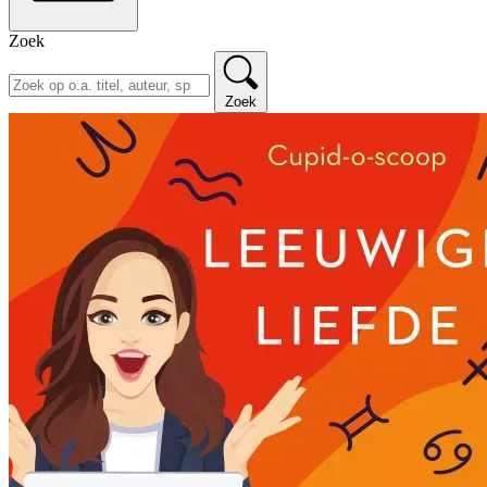
Zoek
Zoek