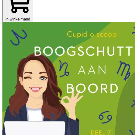
in winkelmand