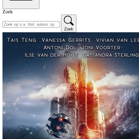
Zoek
Zoek