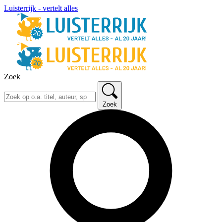
Luisterrijk - vertelt alles
Zoek
Zoek