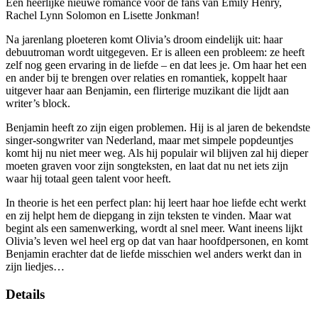
Een heerlijke nieuwe romance voor de fans van Emily Henry,
Rachel Lynn Solomon en Lisette Jonkman!
Na jarenlang ploeteren komt Olivia’s droom eindelijk uit: haar
debuutroman wordt uitgegeven. Er is alleen een probleem: ze heeft
zelf nog geen ervaring in de liefde – en dat lees je. Om haar het een
en ander bij te brengen over relaties en romantiek, koppelt haar
uitgever haar aan Benjamin, een flirterige muzikant die lijdt aan
writer’s block.
Benjamin heeft zo zijn eigen problemen. Hij is al jaren de bekendste
singer-songwriter van Nederland, maar met simpele popdeuntjes
komt hij nu niet meer weg. Als hij populair wil blijven zal hij dieper
moeten graven voor zijn songteksten, en laat dat nu net iets zijn
waar hij totaal geen talent voor heeft.
In theorie is het een perfect plan: hij leert haar hoe liefde echt werkt
en zij helpt hem de diepgang in zijn teksten te vinden. Maar wat
begint als een samenwerking, wordt al snel meer. Want ineens lijkt
Olivia’s leven wel heel erg op dat van haar hoofdpersonen, en komt
Benjamin erachter dat de liefde misschien wel anders werkt dan in
zijn liedjes…
Details