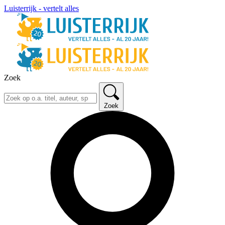
Luisterrijk - vertelt alles
Zoek
Zoek