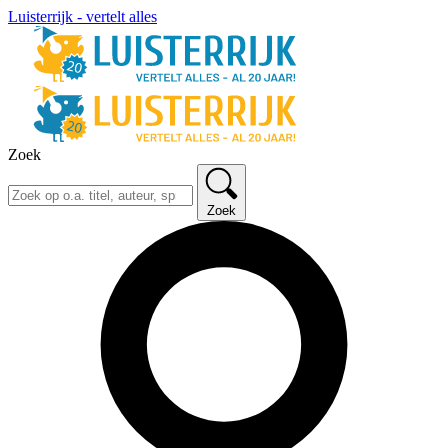
Luisterrijk - vertelt alles
Zoek
Zoek