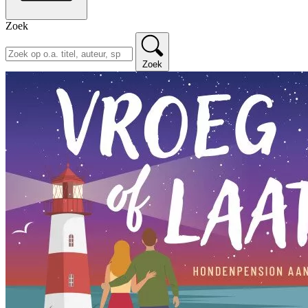
Zoek
Zoek