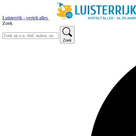
Luisterrijk - vertelt alles
Zoek
Zoek