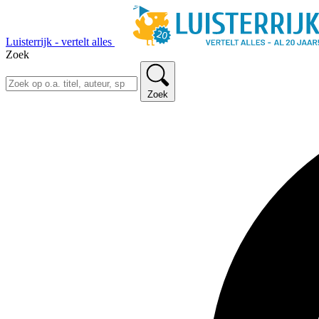
Luisterrijk - vertelt alles
Zoek
Zoek