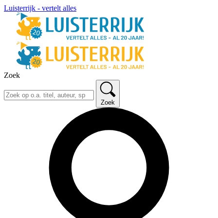
Luisterrijk - vertelt alles
Zoek
Zoek