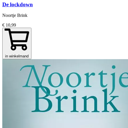
De lockdown
Noortje Brink
€ 10,99
in winkelmand