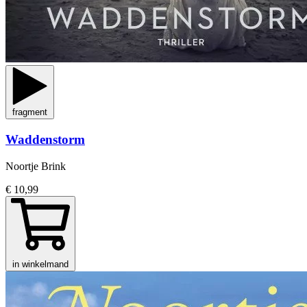
fragment
Waddenstorm
Noortje Brink
€ 10,99
in winkelmand