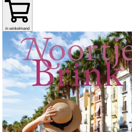
in winkelmand