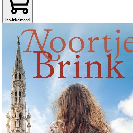
in winkelmand