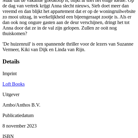
Maar dat de vakantie goedkoop is, blijkt al snel het enige ideale. Op
de dag van vertrek krijgt Anna slecht nieuws, Sieb doet meer dan
vreemd en dan blijkt het appartement dat er op de woningruilwebsite
zo mooi uitzag, in werkelijkheid een bijeengeraapt zootje is. Als er
dan ook nog ongure gasten aan de deur verschijnen, dringt het tot
Anna door dat ze in de val zijn gelopen. Zullen ze ooit nog
thuiskomen?
'De huizenruil' is een spannende thriller voor de lezers van Suzanne
Vermeer, Kiki van Dijk en Linda van Rijn.
Details
Imprint
Loft Books
Uitgever
Ambo/Anthos B.V.
Publicatiedatum
8 november 2023
ISBN