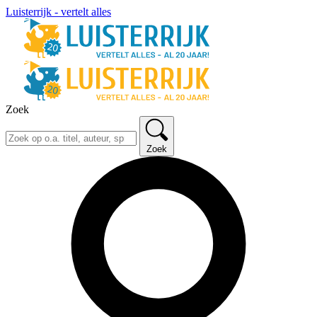
Luisterrijk - vertelt alles
Zoek
Zoek