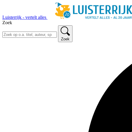
Luisterrijk - vertelt alles
Zoek
Zoek