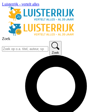
Luisterrijk - vertelt alles
Zoek
Zoek