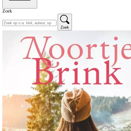
Zoek
Zoek