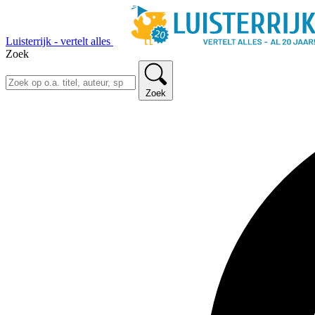
Luisterrijk - vertelt alles
Zoek
Zoek