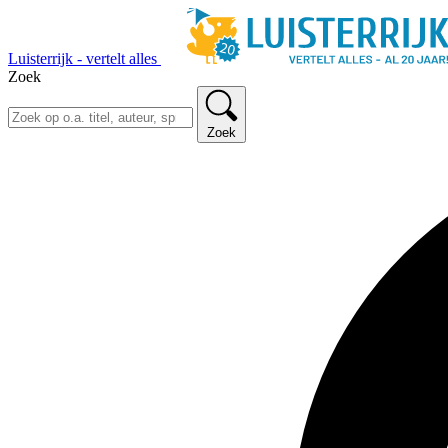
Luisterrijk - vertelt alles
Zoek
Zoek