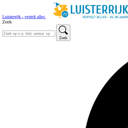
Luisterrijk - vertelt alles
Zoek
Zoek