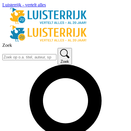
Luisterrijk - vertelt alles
Zoek
Zoek