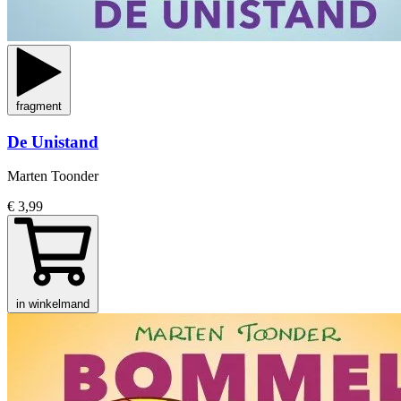
fragment
De Unistand
Marten Toonder
€ 3,99
in winkelmand