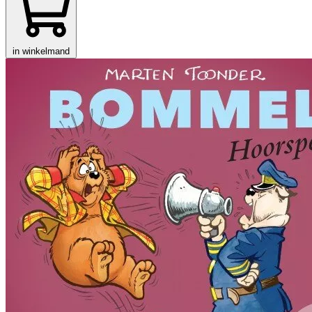
in winkelmand