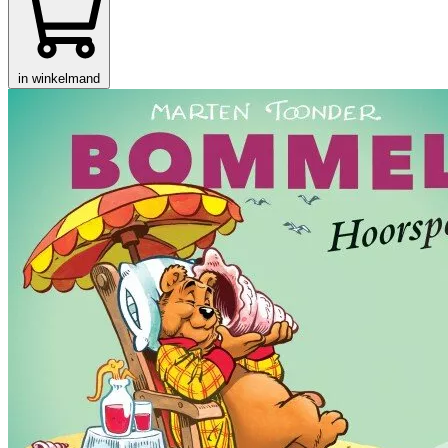
in winkelmand