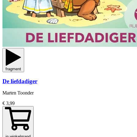
fragment
De liefdadiger
Marten Toonder
€ 3,99
in winkelmand