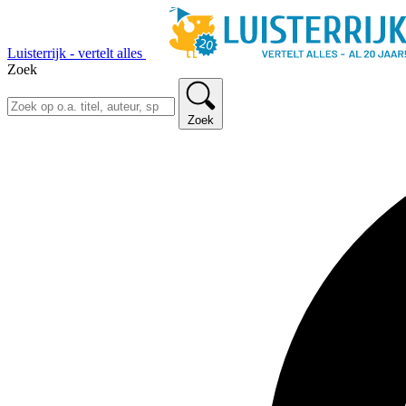
Luisterrijk - vertelt alles
Zoek
Zoek