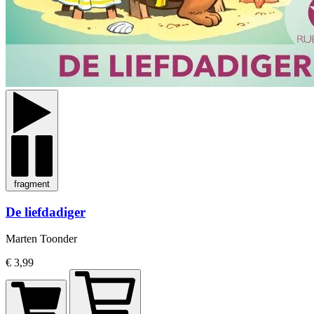
fragment
De liefdadiger
Marten Toonder
€ 3,99