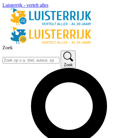
Luisterrijk - vertelt alles
Zoek
Zoek