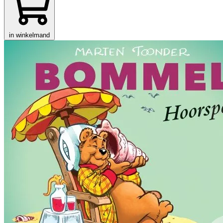
in winkelmand