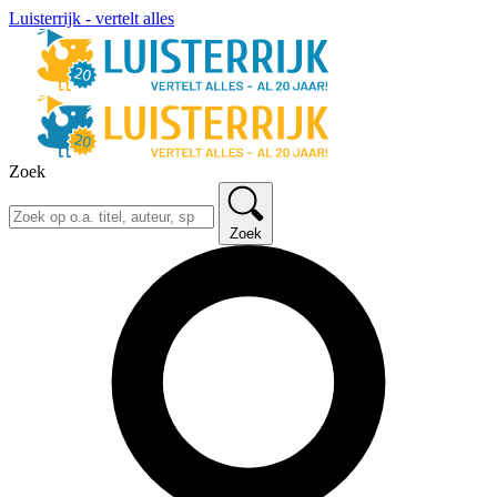
Luisterrijk - vertelt alles
Zoek
Zoek