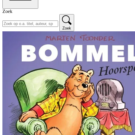
Zoek
Zoek