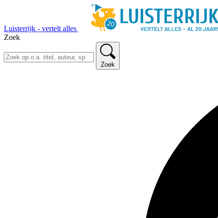
Luisterrijk - vertelt alles
Zoek
Zoek