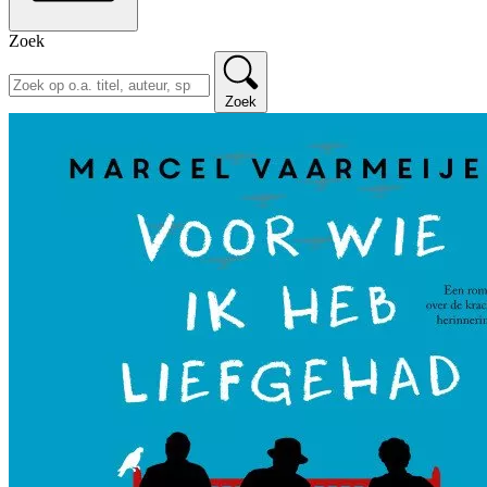
Zoek
Zoek