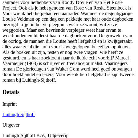
aanrader voor liefhebbers van Roddy Doyle en van Het Rosie
Project. Ook als je hebt genoten van Rose van Rosita Steenbeek is
Voor wie ik heb liefgehad een aanrader. Wanneer de negentigjarige
Louise Veldman op een dag een pakketje met haar oude dagboeken
bezorgd krijgt in het verpleeghuis waar ze woont, wil ze ze
weggooien. Maar een bevriende verpleger weet haar ervan te
weerhouden en hij leest haar de dagboeken voor. De gruwelen van
de oorlog, de mannen die Louise heeft liefgehad en is kwijtgeraakt,
alles waar ze al die jaren voor is weggelopen, beleeft ze opnieuw.
Als de boeken uit zijn, resten er nog twee vragen: wie heeft ze
gestuurd, en is haar zoektocht naar de liefde echt voorbij? Marcel
Vaarmeijer (1963) is schrijver en freelancejournalist. Vaarmeijers
roman De gloriedagen van Walter Gom werd heel goed ontvangen
door boekhandel en lezers. Voor wie ik heb liefgehad is zijn tweede
roman bij Luitingh-Sijthoff.
Details
Imprint
Luitingh Sijthoff
Uitgever
Luitingh-Sijthoff B.V., Uitgeverij