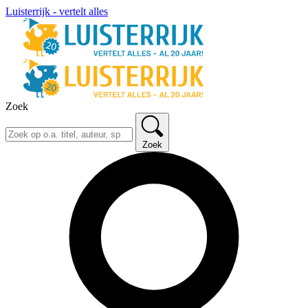
Luisterrijk - vertelt alles
Zoek
Zoek