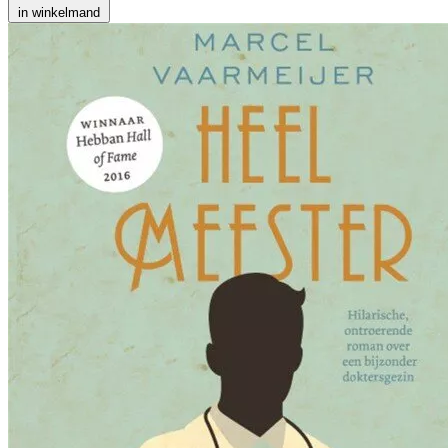
in winkelmand