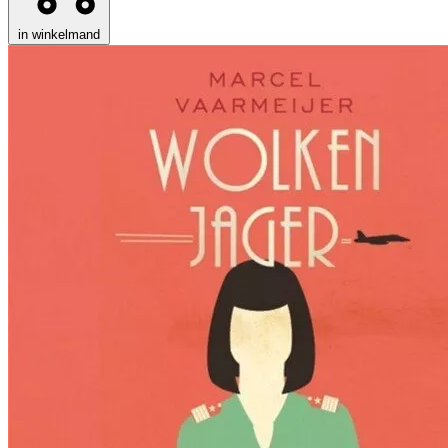
in winkelmand