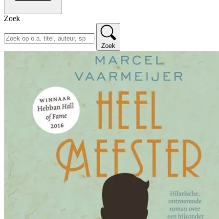
Zoek
Zoek