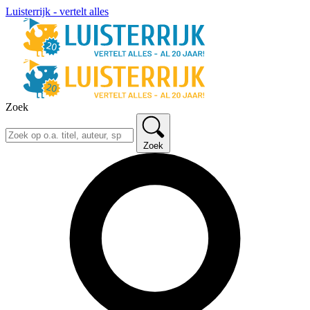
Luisterrijk - vertelt alles
Zoek
Zoek