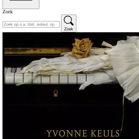
Zoek
Zoek