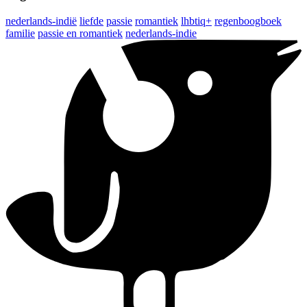
nederlands-indië
liefde
passie
romantiek
lhbtiq+
regenboogboek
familie
passie en romantiek
nederlands-indie