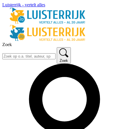
Luisterrijk - vertelt alles
Zoek
Zoek