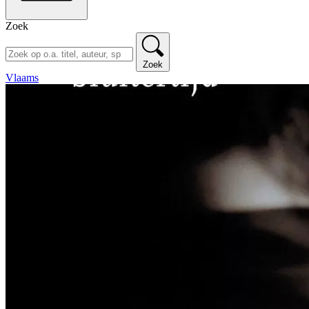
Zoek
Zoek
Vlaams