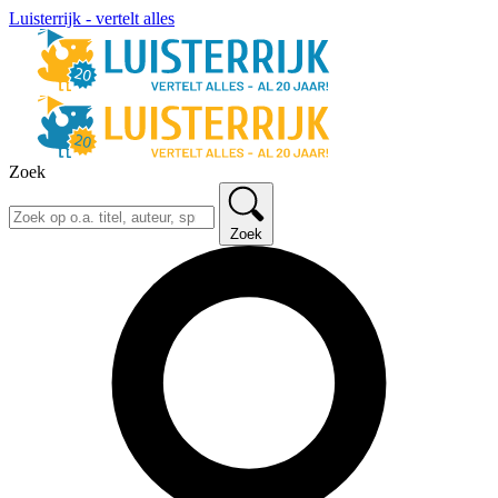
Luisterrijk - vertelt alles
Zoek
Zoek