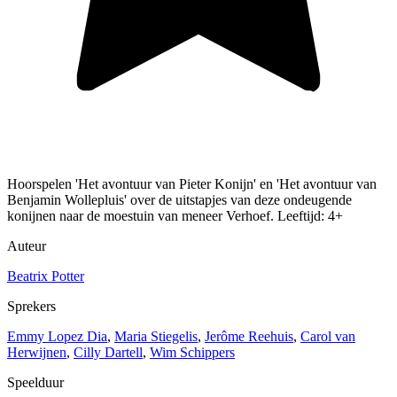
Hoorspelen 'Het avontuur van Pieter Konijn' en 'Het avontuur van
Benjamin Wollepluis' over de uitstapjes van deze ondeugende
konijnen naar de moestuin van meneer Verhoef. Leeftijd: 4+
Auteur
Beatrix Potter
Sprekers
Emmy Lopez Dia
,
Maria Stiegelis
,
Jerôme Reehuis
,
Carol van
Herwijnen
,
Cilly Dartell
,
Wim Schippers
Speelduur