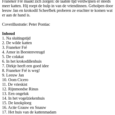
Franeker Fré maakt zich zorgen: de laatste tijd verdwijnen er steeds
meer katten. Hij roept de hulp in van de vriendinnen. Geholpen door
leeuw Jan en krokodil Scheefbek proberen ze erachter te komen wat
er aan de hand is.
Coverillustratie: Peter Pontiac
Inhoud
1. Na sluitingstijd
2. De wilde katten
3. Franeker Fré
4. Amor in Beestenvreugd
5. De colakat
6. In het krokodillenhuis
7. Dirkje heeft een goed idee
8. Franeker Fré is weg!
9. Leeuw Jan
10. Oom Cicero
11. De vrieskist
12. Rijnmondse Rinus
13. Een ongeluk
14. In het vogelziekenhuis
15. De knokploeg
16. Actie Grauw en Snauw
17. Het huis van de kattenmadam