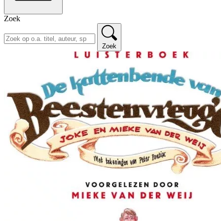
Zoek
Zoek