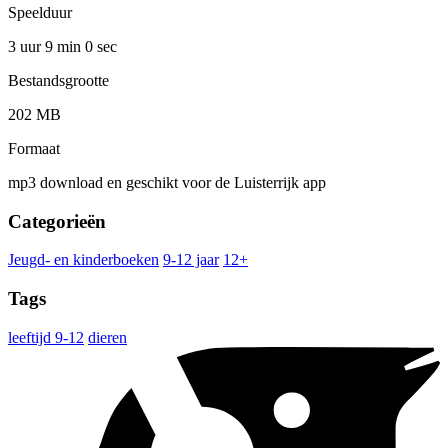
Speelduur
3 uur 9 min
0 sec
Bestandsgrootte
202 MB
Formaat
mp3 download en geschikt voor de Luisterrijk app
Categorieën
Jeugd- en kinderboeken
9-12 jaar
12+
Tags
leeftijd 9-12
dieren