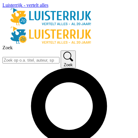
Luisterrijk - vertelt alles
Zoek
Zoek