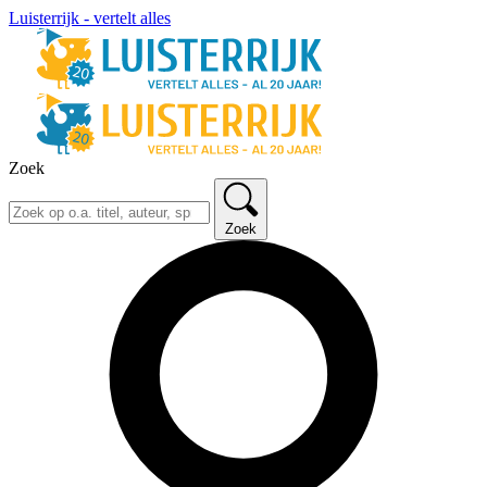
Luisterrijk - vertelt alles
Zoek
Zoek