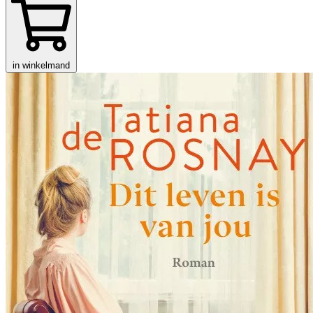
in winkelmand