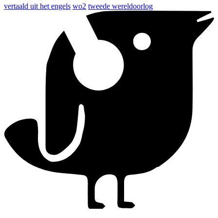
vertaald uit het engels
wo2
tweede wereldoorlog