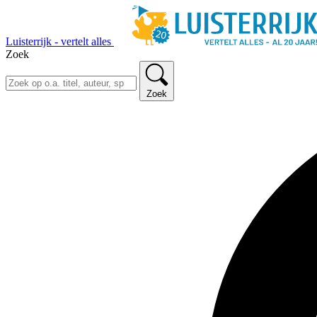
Luisterrijk - vertelt alles
Zoek
Zoek