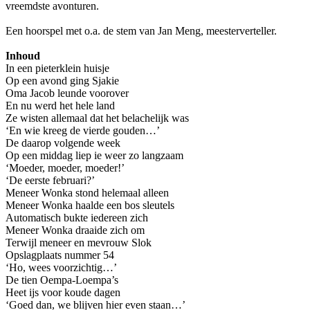
vreemdste avonturen.
Een hoorspel met o.a. de stem van Jan Meng, meesterverteller.
Inhoud
In een pieterklein huisje
Op een avond ging Sjakie
Oma Jacob leunde voorover
En nu werd het hele land
Ze wisten allemaal dat het belachelijk was
‘En wie kreeg de vierde gouden…’
De daarop volgende week
Op een middag liep ie weer zo langzaam
‘Moeder, moeder, moeder!’
‘De eerste februari?’
Meneer Wonka stond helemaal alleen
Meneer Wonka haalde een bos sleutels
Automatisch bukte iedereen zich
Meneer Wonka draaide zich om
Terwijl meneer en mevrouw Slok
Opslagplaats nummer 54
‘Ho, wees voorzichtig…’
De tien Oempa-Loempa’s
Heet ijs voor koude dagen
‘Goed dan, we blijven hier even staan…’