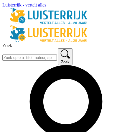
Luisterrijk - vertelt alles
Zoek
Zoek