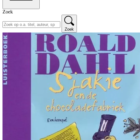
Zoek
Zoek