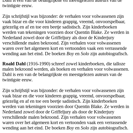
Dahl is een van de belangrijkste en meestgelezen auteurs van de
twintigste eeuw.
Zijn schrijfstijl was bijzonder: de verhalen voor volwassenen zijn
vaak bizar en die voor kinderen grappig, vreemd, onvoorspelbaar,
griezelig en af en toe een beetje sadistisch. Zijn kinderboeken
werden van tekeningen voorzien door Quentin Blake. Ze werden in
Nederland zowel door de Griffeljury als door de Kinderjury
verschillende malen bekroond. Zijn verhalen voor volwassenen
waren over het algemeen kort en vertoonden vaak een verrassende
wending aan het eind. De boeken
Boy
en
Solo
zijn autobiografisch.
Roald Dahl
(1916-1990) schreef zowel kinderboeken, die talloze
malen bekroond werden, als boeken en verhalen voor volwassenen.
Dahl is een van de belangrijkste en meestgelezen auteurs van de
twintigste eeuw.
Zijn schrijfstijl was bijzonder: de verhalen voor volwassenen zijn
vaak bizar en die voor kinderen grappig, vreemd, onvoorspelbaar,
griezelig en af en toe een beetje sadistisch. Zijn kinderboeken
werden van tekeningen voorzien door Quentin Blake. Ze werden in
Nederland zowel door de Griffeljury als door de Kinderjury
verschillende malen bekroond. Zijn verhalen voor volwassenen
waren over het algemeen kort en vertoonden vaak een verrassende
wending aan het eind. De boeken
Boy
en
Solo
zijn autobiografisch.