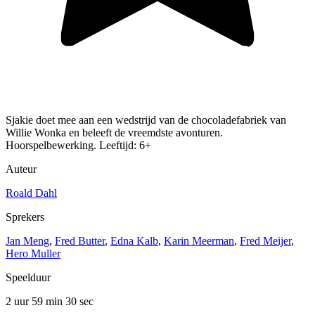
Sjakie doet mee aan een wedstrijd van de chocoladefabriek van
Willie Wonka en beleeft de vreemdste avonturen.
Hoorspelbewerking. Leeftijd: 6+
Auteur
Roald Dahl
Sprekers
Jan Meng
,
Fred Butter
,
Edna Kalb
,
Karin Meerman
,
Fred Meijer
,
Hero Muller
Speelduur
2 uur 59 min
30 sec