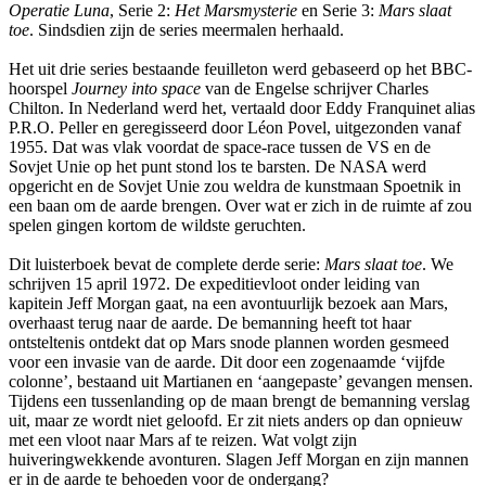
Operatie Luna
, Serie 2:
Het Marsmysterie
en Serie 3:
Mars slaat
toe
. Sindsdien zijn de series meermalen herhaald.
Het uit drie series bestaande feuilleton werd gebaseerd op het BBC-
hoorspel
Journey into space
van de Engelse schrijver Charles
Chilton. In Nederland werd het, vertaald door Eddy Franquinet alias
P.R.O. Peller en geregisseerd door Léon Povel, uitgezonden vanaf
1955. Dat was vlak voordat de space-race tussen de VS en de
Sovjet Unie op het punt stond los te barsten. De NASA werd
opgericht en de Sovjet Unie zou weldra de kunstmaan Spoetnik in
een baan om de aarde brengen. Over wat er zich in de ruimte af zou
spelen gingen kortom de wildste geruchten.
Dit luisterboek bevat de complete derde serie:
Mars slaat toe
. We
schrijven 15 april 1972. De expeditievloot onder leiding van
kapitein Jeff Morgan gaat, na een avontuurlijk bezoek aan Mars,
overhaast terug naar de aarde. De bemanning heeft tot haar
ontsteltenis ontdekt dat op Mars snode plannen worden gesmeed
voor een invasie van de aarde. Dit door een zogenaamde ‘vijfde
colonne’, bestaand uit Martianen en ‘aangepaste’ gevangen mensen.
Tijdens een tussenlanding op de maan brengt de bemanning verslag
uit, maar ze wordt niet geloofd. Er zit niets anders op dan opnieuw
met een vloot naar Mars af te reizen. Wat volgt zijn
huiveringwekkende avonturen. Slagen Jeff Morgan en zijn mannen
er in de aarde te behoeden voor de ondergang?