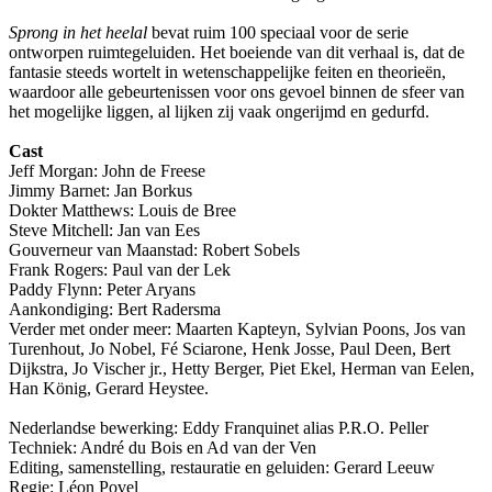
Sprong in het heelal
bevat ruim 100 speciaal voor de serie
ontworpen ruimtegeluiden. Het boeiende van dit verhaal is, dat de
fantasie steeds wortelt in wetenschappelijke feiten en theorieën,
waardoor alle gebeurtenissen voor ons gevoel binnen de sfeer van
het mogelijke liggen, al lijken zij vaak ongerijmd en gedurfd.
Cast
Jeff Morgan: John de Freese
Jimmy Barnet: Jan Borkus
Dokter Matthews: Louis de Bree
Steve Mitchell: Jan van Ees
Gouverneur van Maanstad: Robert Sobels
Frank Rogers: Paul van der Lek
Paddy Flynn: Peter Aryans
Aankondiging: Bert Radersma
Verder met onder meer: Maarten Kapteyn, Sylvian Poons, Jos van
Turenhout, Jo Nobel, Fé Sciarone, Henk Josse, Paul Deen, Bert
Dijkstra, Jo Vischer jr., Hetty Berger, Piet Ekel, Herman van Eelen,
Han König, Gerard Heystee.
Nederlandse bewerking: Eddy Franquinet alias P.R.O. Peller
Techniek: André du Bois en Ad van der Ven
Editing, samenstelling, restauratie en geluiden: Gerard Leeuw
Regie: Léon Povel