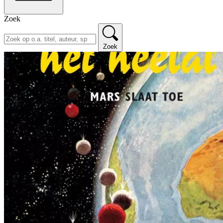
Zoek
Zoek