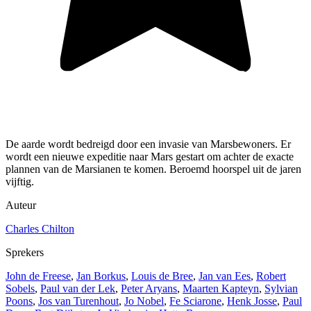
De aarde wordt bedreigd door een invasie van Marsbewoners. Er
wordt een nieuwe expeditie naar Mars gestart om achter de exacte
plannen van de Marsianen te komen. Beroemd hoorspel uit de jaren
vijftig.
Auteur
Charles Chilton
Sprekers
John de Freese
,
Jan Borkus
,
Louis de Bree
,
Jan van Ees
,
Robert
Sobels
,
Paul van der Lek
,
Peter Aryans
,
Maarten Kapteyn
,
Sylvian
Poons
,
Jos van Turenhout
,
Jo Nobel
,
Fe Sciarone
,
Henk Josse
,
Paul