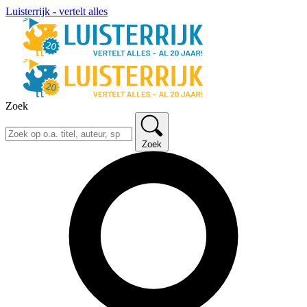
Luisterrijk - vertelt alles
Zoek
Zoek