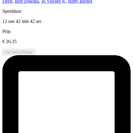
Deen
,
Bert Dijkstra
,
Jo Vischer jr.
,
Hetty Berger
Speelduur
12 uur 42 min
42 sec
Prijs
€ 26,35
niet beschikbaar