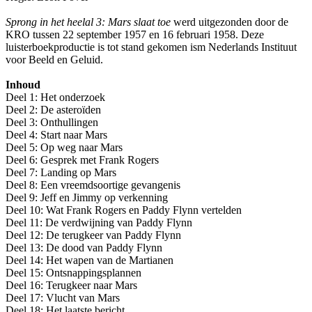
Sprong in het heelal 3: Mars slaat toe
werd uitgezonden door de
KRO tussen 22 september 1957 en 16 februari 1958. Deze
luisterboekproductie is tot stand gekomen ism Nederlands Instituut
voor Beeld en Geluid.
Inhoud
Deel 1: Het onderzoek
Deel 2: De asteroïden
Deel 3: Onthullingen
Deel 4: Start naar Mars
Deel 5: Op weg naar Mars
Deel 6: Gesprek met Frank Rogers
Deel 7: Landing op Mars
Deel 8: Een vreemdsoortige gevangenis
Deel 9: Jeff en Jimmy op verkenning
Deel 10: Wat Frank Rogers en Paddy Flynn vertelden
Deel 11: De verdwijning van Paddy Flynn
Deel 12: De terugkeer van Paddy Flynn
Deel 13: De dood van Paddy Flynn
Deel 14: Het wapen van de Martianen
Deel 15: Ontsnappingsplannen
Deel 16: Terugkeer naar Mars
Deel 17: Vlucht van Mars
Deel 18: Het laatste bericht