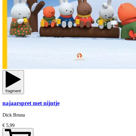
fragment
najaarspret met nijntje
Dick Bruna
€ 5,99