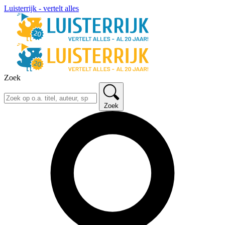
Luisterrijk - vertelt alles
Zoek
Zoek