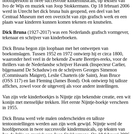
hoofdpersoon in twee succesvolle kindermusicals, op teksten van
Ivo de Wijs en muziek van Joop Stokkermans. Op 18 februari 2006
werd in Utrecht het dick bruna huis geopend, een deel van het
Centraal Museum met een overzicht van zijn grafisch werk en een
plaats waar kinderen kunnen komen tekenen en knutselen.
Dick Bruna
(1927-2017) was een Nederlands grafisch vormgever,
tekenaar en schrijver van kinderboeken.
Dick Bruna begon zijn loopbaan met het ontwerpen van
boekomslagen. Tussen 1952 en 1972 ontwierp hij er circa 1800,
waaronder heel veel in de bekende Zwarte Beertjes-reeks, voor de
thrillers van de Nederlandse schrijver Havank (Inspecteur Carlier,
bijgenaamd De Schaduw) en de schrijvers Georges Simenon
(Commissaris Maigret), Leslie Charteris (de Saint), Jean Bruce
(OSS 117) en Ian Fleming (James Bond). Ook ontwierp hij talloze
affiches, zowel voor de uitgeverij als voor andere instellingen.
Van zijn vele kinderboekjes is Nijntje zijn bekendste creatie, een wit
konijn met menselijke trekken. Het eerste Nijntje-boekje verscheen
in 1955.
Dick Bruna werd vele malen onderscheiden en talloze
tentoonstellingen werden aan zijn werk gewijd. Nijntje werd de
hoofdpersoon in twee succesvolle kindermusicals, op teksten van