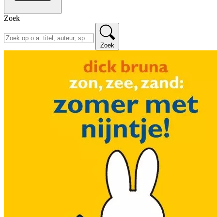
Zoek
Zoek