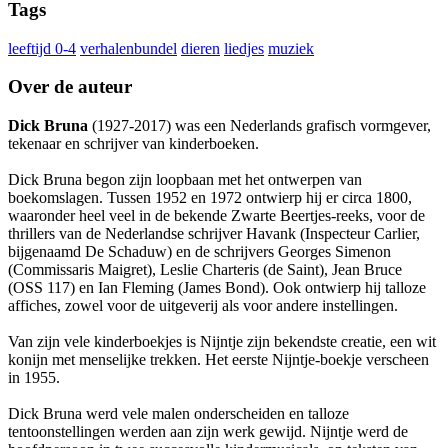
Tags
leeftijd 0-4
verhalenbundel
dieren
liedjes
muziek
Over de auteur
Dick Bruna
(1927-2017) was een Nederlands grafisch vormgever,
tekenaar en schrijver van kinderboeken.
Dick Bruna begon zijn loopbaan met het ontwerpen van
boekomslagen. Tussen 1952 en 1972 ontwierp hij er circa 1800,
waaronder heel veel in de bekende Zwarte Beertjes-reeks, voor de
thrillers van de Nederlandse schrijver Havank (Inspecteur Carlier,
bijgenaamd De Schaduw) en de schrijvers Georges Simenon
(Commissaris Maigret), Leslie Charteris (de Saint), Jean Bruce
(OSS 117) en Ian Fleming (James Bond). Ook ontwierp hij talloze
affiches, zowel voor de uitgeverij als voor andere instellingen.
Van zijn vele kinderboekjes is Nijntje zijn bekendste creatie, een wit
konijn met menselijke trekken. Het eerste Nijntje-boekje verscheen
in 1955.
Dick Bruna werd vele malen onderscheiden en talloze
tentoonstellingen werden aan zijn werk gewijd. Nijntje werd de