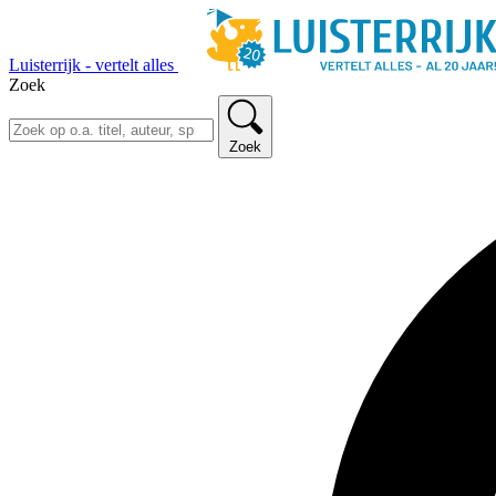
Luisterrijk - vertelt alles
Zoek
Zoek