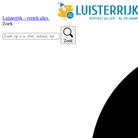
Luisterrijk - vertelt alles
Zoek
Zoek