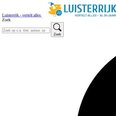
Luisterrijk - vertelt alles
Zoek
Zoek