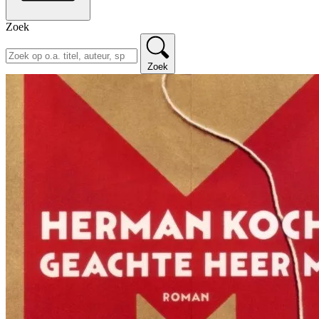
Zoek
Zoek