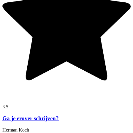
3.5
Ga je erover schrijven?
Herman Koch