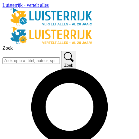
Luisterrijk - vertelt alles
Zoek
Zoek