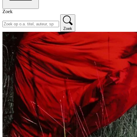
Zoek
Zoek