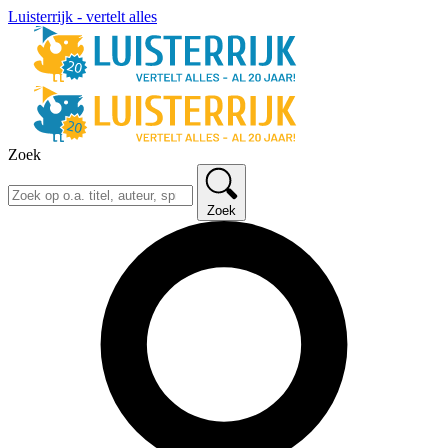
Luisterrijk - vertelt alles
Zoek
Zoek