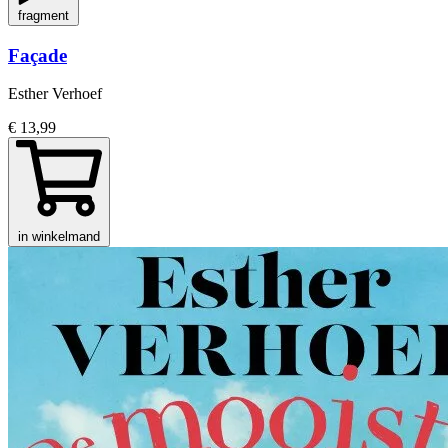
fragment
Façade
Esther Verhoef
€ 13,99
in winkelmand