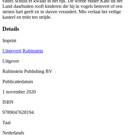
vader, schuilt er kwaad in het rijk. De wrede ridder Kato uit het
Land daarbuiten rooft kinderen die hij in vogels betovert of een
stenen hart geeft en in slaven verandert. Mio verlaat het veilige
kasteel en trekt ten strijde.
Details
Imprint
Uitgeverij Rubinstein
Uitgever
Rubinstein Publishing BV
Publicatiedatum
1 november 2020
ISBN
9789047628194
Taal
Nederlands