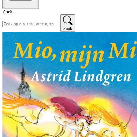
Zoek
Zoek