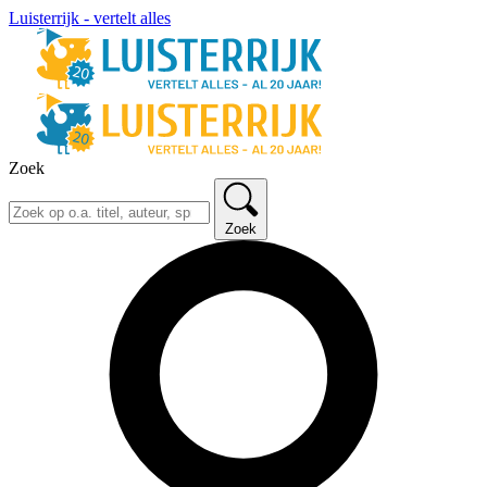
Luisterrijk - vertelt alles
Zoek
Zoek