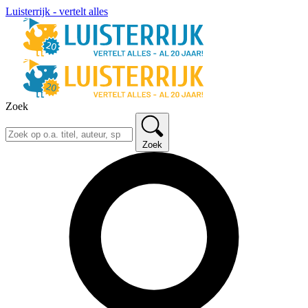
Luisterrijk - vertelt alles
Zoek
Zoek