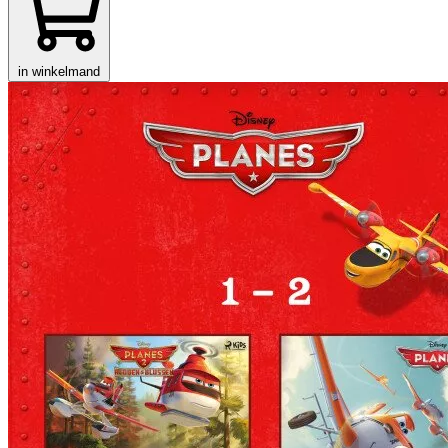
in winkelmand