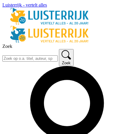
Luisterrijk - vertelt alles
Zoek
Zoek