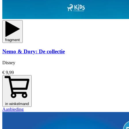
fragment
Nemo & Dory: De collectie
Disney
€ 9,99
in winkelmand
Aanbieding