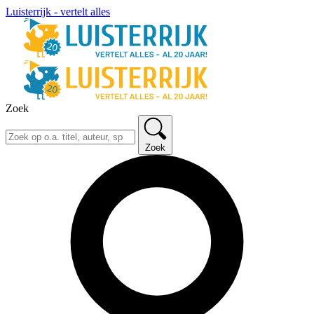
Luisterrijk - vertelt alles
Zoek
Zoek