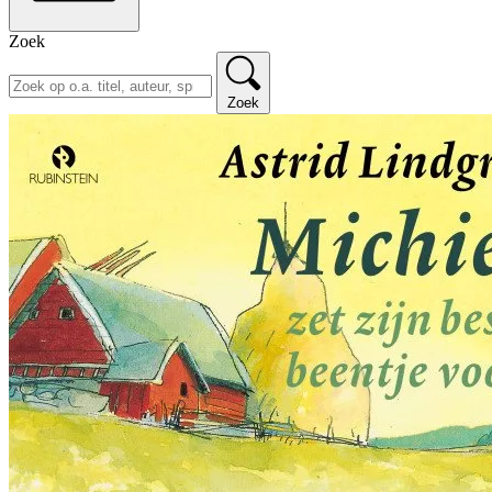
Zoek
Zoek