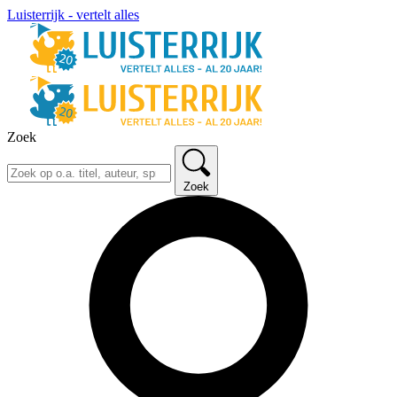
Luisterrijk - vertelt alles
Zoek
Zoek