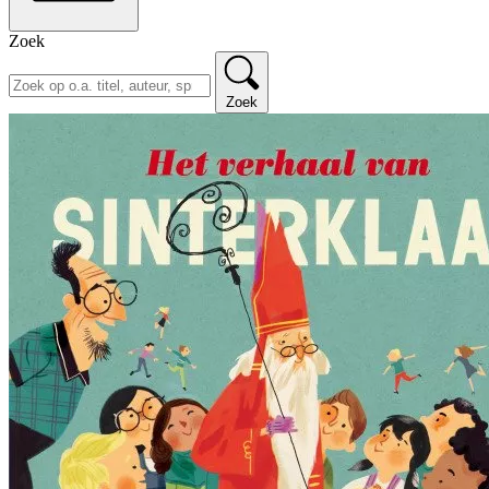
Zoek
Zoek