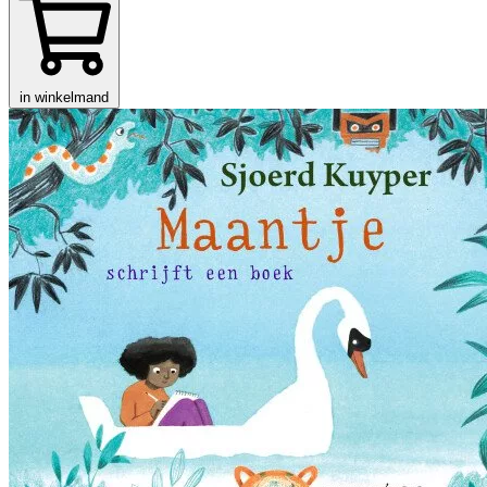
in winkelmand