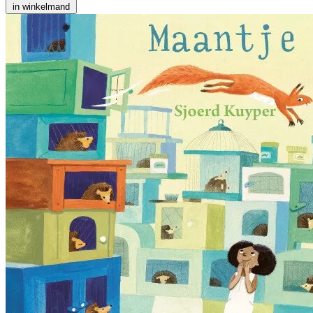
in winkelmand